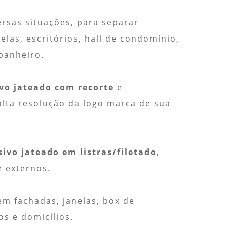
ersas situações, para separar
las, escritórios, hall de condomínio,
banheiro.
vo jateado com recorte
e
alta resolução da logo marca de sua
sivo jateado em listras/filetado
,
e externos.
em fachadas, janelas, box de
os e domicílios.