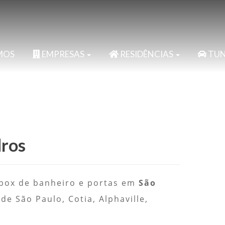
MOS
EMPRESAS
RESIDÊNCIAS
TUN
dros
, box de banheiro e portas em
São
e São Paulo, Cotia, Alphaville,